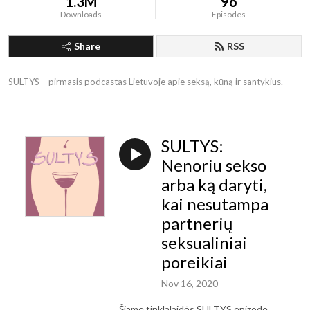
1.3M
96
Downloads
Episodes
Share
RSS
SULTYS – pirmasis podcastas Lietuvoje apie seksą, kūną ir santykius.
SULTYS:
Nenoriu sekso
arba ką daryti,
kai nesutampa
partnerių
seksualiniai
poreikiai
Nov 16, 2020
Šiame
tinklalaidės SULTYS epizode