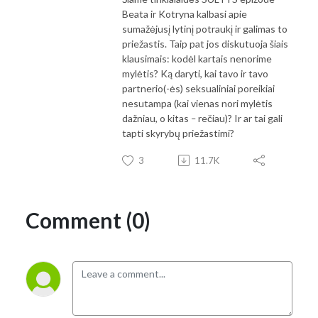
Beata ir Kotryna kalbasi apie
sumažėjusį lytinį potraukį ir galimas to
priežastis. Taip pat jos diskutuoja šiais
klausimais: kodėl kartais nenorime
mylėtis? Ką daryti, kai tavo ir tavo
partnerio(-ės) seksualiniai poreikiai
nesutampa (kai vienas nori mylėtis
dažniau, o kitas
–
rečiau)? Ir ar tai gali
tapti skyrybų priežastimi?
3
11.7K
Comment (0)