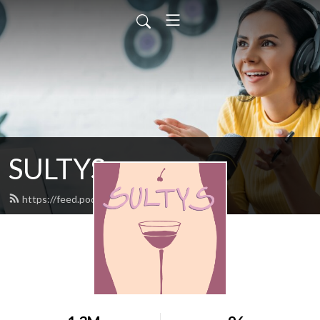
SULTYS
https://feed.podbean.com/sultys/feed.xml