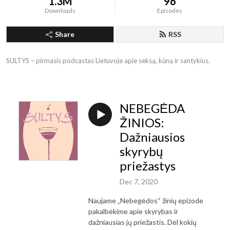
1.3M
96
Downloads
Episodes
Share
RSS
SULTYS – pirmasis podcastas Lietuvoje apie seksą, kūną ir santykius.
NEBEGĖDA
ŽINIOS:
Dažniausios
skyrybų
priežastys
Dec 7, 2020
Naujame „Nebegėdos“ žinių epizode
pakalbėkime apie skyrybas ir
dažniausias jų priežastis. Dėl kokių