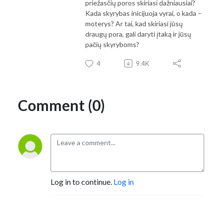
priežasčių poros skiriasi dažniausiai?
Kada skyrybas inicijuoja vyrai, o kada –
moterys? Ar tai, kad skiriasi jūsų
draugų pora, gali daryti įtaką ir jūsų
pačių skyryboms?
4
9.4K
Comment (0)
Log in to continue.
Log in