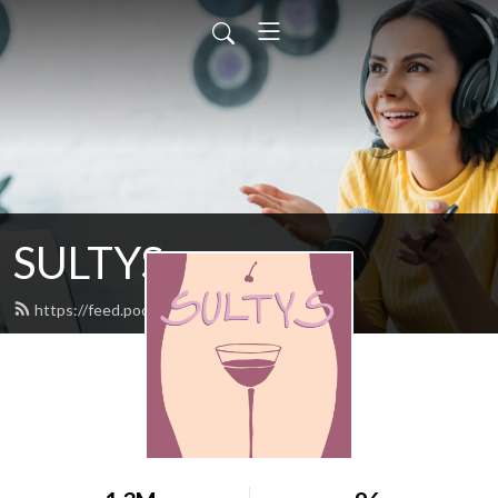
SULTYS
https://feed.podbean.com/sultys/feed.xml