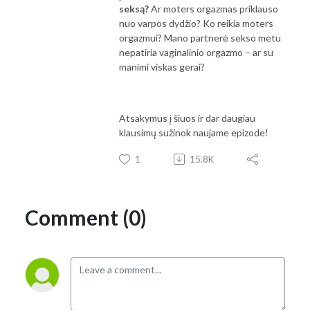
seksą?
Ar moters orgazmas priklauso
nuo varpos dydžio? Ko reikia moters
orgazmui? Mano partnerė sekso metu
nepatiria vaginalinio orgazmo – ar su
manimi viskas gerai?
Atsakymus į šiuos ir dar daugiau
klausimų sužinok naujame epizode!
1
15.8K
Comment (0)