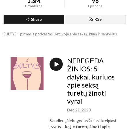
1.3M
96
Downloads
Episodes
Share
RSS
SULTYS – pirmasis podcastas Lietuvoje apie seksą, kūną ir santykius.
NEBEGĖDA
ŽINIOS: 5
dalykai, kuriuos
apie seksą
turėtų žinoti
vyrai
Dec 21, 2020
Š
iandien „Nebegėdos žinios“ kreipiasi
į vyrus –
ką jie turėtų žinoti apie