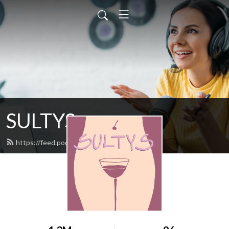
SULTYS
https://feed.podbean.com/sultys/feed.xml